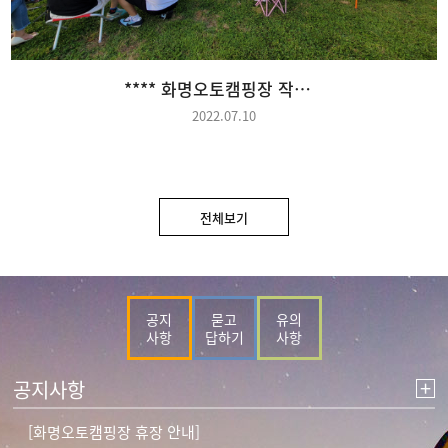
****화명오토캠핑장 작은 음악회1****
2022.07.10
전체보기
공지
묻고
유의
사항
답하기
사항
+
공지사항
[화명오토캠핑장 휴장 안내]