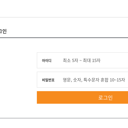
그인
최소 5자 ~ 최대 15자
아이디
영문, 숫자, 특수문자 혼합 10~15자
비밀번호
로그인