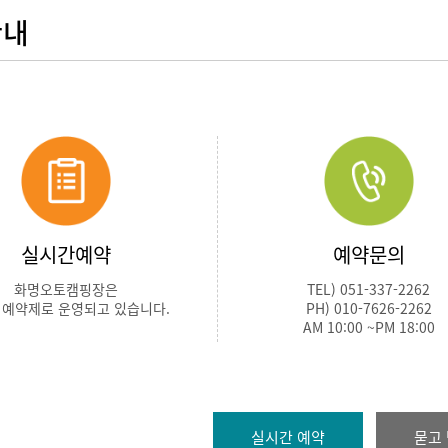
안내
실시간예약
예약문의
화명오토캠핑장은
TEL) 051-337-2262
% 예약제로 운영되고 있습니다.
PH) 010-7626-2262
AM 10:00 ~PM 18:00
실시간 예약
묻고