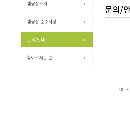
캠핑장소개
문의/
캠핑장 준수사항
문의/안내
찾아오시는 길
100