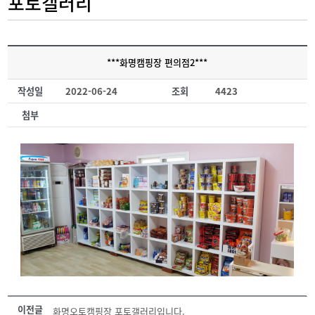
포토갤러리
***화명캠핑장 편의점2***
작성일
2022-06-24
조회
4423
첨부
이전글
화명오토캠핑장 포토갤러리입니다.