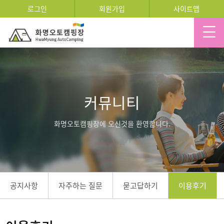
로그인
회원가입
사이트맵
커뮤니티
화명오토캠핑장에 오신것을 환영합니다.
공지사항
자주하는 질문
묻고답하기
이용후기