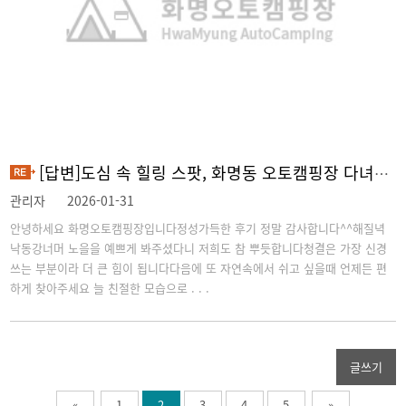
[답변]도심 속 힐링 스팟, 화명동 오토캠핑장 다녀왔어요!
관리자
2026-01-31
안녕하세요 화명오토캠핑장입니다정성가득한 후기 정말 감사합니다^^해질녁
낙동강너머 노을을 예쁘게 봐주셨다니 저희도 참 뿌듯합니다청결은 가장 신경
쓰는 부분이라 더 큰 힘이 됩니다다음에 또 자연속에서 쉬고 싶을때 언제든 편
하게 찾아주세요 늘 친절한 모습으로 . . .
글쓰기
«
1
2
3
4
5
»