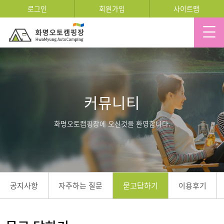
로그인
회원가입
사이트맵
커뮤니티
화명오토캠핑장에 오신것을 환영합니다.
공지사항
자주하는 질문
묻고답하기
이용후기