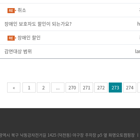
취소
장애인 보호자도 할인이 되는가요?
h
장애인 할인
감면대상 범위
la
«
1
2
...
270
271
272
273
274
부산광역시 북구 낙동강자전거길 1425 (덕천동)
야구장 주차장 p5 옆 화명오토캠핑장 ㅣ 