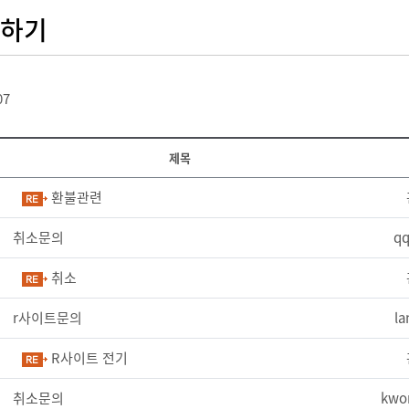
답하기
07
제목
환불관련
취소문의
qq
취소
r사이트문의
la
R사이트 전기
취소문의
kwo