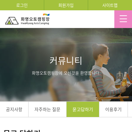
로그인
회원가입
사이트맵
커뮤니티
화명오토캠핑장에 오신것을 환영합니다.
공지사항
자주하는 질문
묻고답하기
이용후기