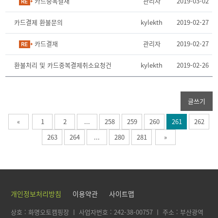
카드중복결재
관리자
2019-03-02
카드결제 환불문의
kylekth
2019-02-27
카드결재
관리자
2019-02-27
환불처리 및 카드중복결제취소요청건
kylekth
2019-02-26
글쓰기
«
1
2
...
258
259
260
261
262
263
264
...
280
281
»
개인정보처리방침
이용약관
사이트맵
상호 : 화명오토캠핑장 ㅣ 사업자번호 : 242-38-00757 ㅣ 주소 : 부산광역