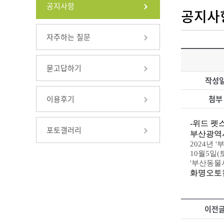
공지사항
공지사
자주하는 질문
묻고답하기
작성
첨부
이용후기
-위드 펫
포토갤러리
부산광역
2024년
10월5일
'부산동물
화명오토캠핑
이전