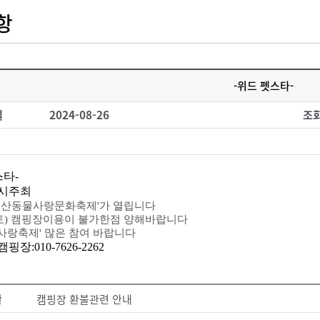
항
-위드 펫스타-
일
2024-08-26
조
스타-
시주최
 '부산동물사랑문화축제'가 열립니다
(토) 캠핑장이용이 불가한점 양해바랍니다
사랑축제' 많은 참여 바랍니다
장:010-7626-2262
글
캠핑장 환불관련 안내