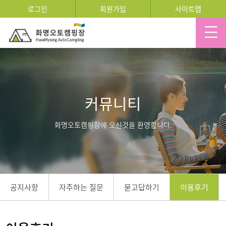
로그인
회원가입
사이트맵
커뮤니티
화명오토캠핑장에 오신것을 환영합니다.
공지사항
자주하는 질문
묻고답하기
이용후기