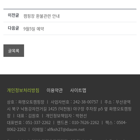
이전글
캠핑장 환불관련 안내
다음글
9월5일 예약
글목록
개인정보처리방침
이용약관
사이트맵
상호 : 화명오토캠핑장 ㅣ 사업자번호 : 242-38-00757 ㅣ 주소 : 부산광역
시 북구 낙동강자전거길 1425 (덕천동)
야구장 주차장 p5 옆 화명오토캠핑
장 ㅣ 대표 : 김원호 ㅣ 개인정보책임자 : 박현선
대표번호 : 051-337-2262 ㅣ 핸드폰 : 010-7626-2262
ㅣ 팩스 : 0504-
0062-2262 ㅣ 이메일 : xlfksh27@daum.net